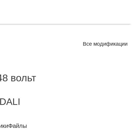
Все модификации
48 вольт
 DALI
ики
Файлы