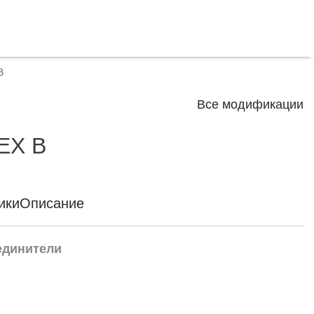
B
Все модификации
EX B
ики
Описание
единители