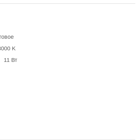
товое
3000 K
11 Вт