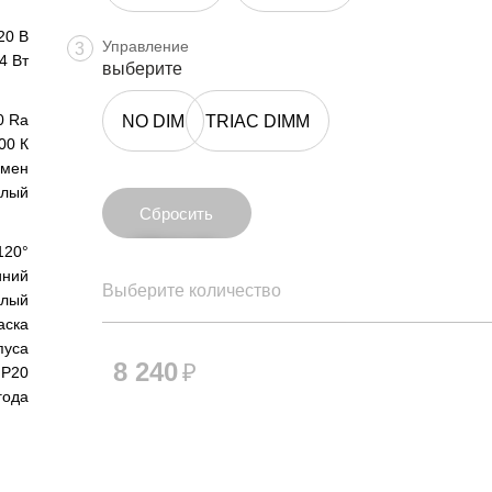
20 В
Управление
3
4 Вт
выберите
0 Ra
NO DIM
TRIAC DIMM
00 К
юмен
плый
Сбросить
Сбросить
120°
ний
Выберите количество
елый
аска
пуса
8 240
₽
IP20
года