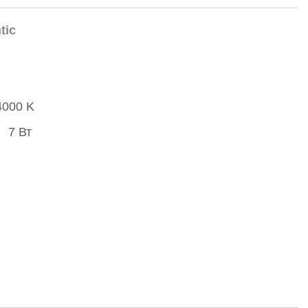
tic
4000 K
7 Вт