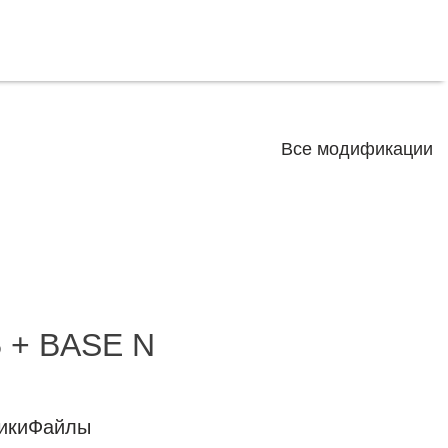
Все модификации
B + BASE N
ики
Файлы