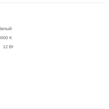
белый
3000 K
12 Вт