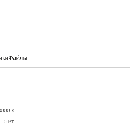
ики
Файлы
3000 K
6 Вт