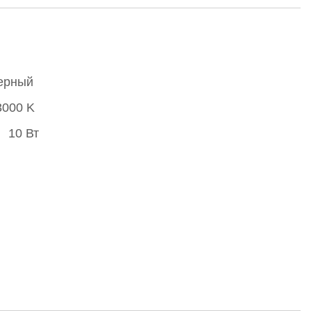
ерный
3000 K
10 Вт