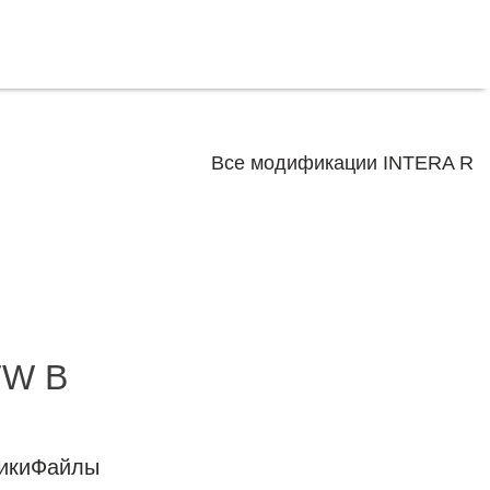
Все модификации INTERA R
TW B
ики
Файлы