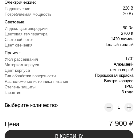
Электрические:
220 В
Подключение
20 Вт
Потребляемая мощность
Световые:
90 Ra
Индекс цветопередачи
2700 К
Цветовая температура
1420 люмен
Световой поток
Белый теплый
Цвет свечения
Прочее:
170°
Угол рассеивания
Алюминий
Материал корпуса
темно-серый
Цвет корпуса
Порошковая окраска
Тип обработки поверхности
Внутри корпуса
Расположение источника питания
IP65
Степень защиты
3 года
Гарантия
Выберите количество
7 900
₽
Цена
В КОРЗИНУ