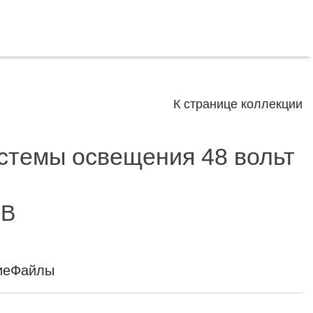
К странице коллекции
истемы освещения 48 вольт
 B
ие
Файлы