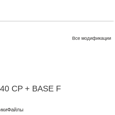
Все модификации
40 CP + BASE F
ики
Файлы