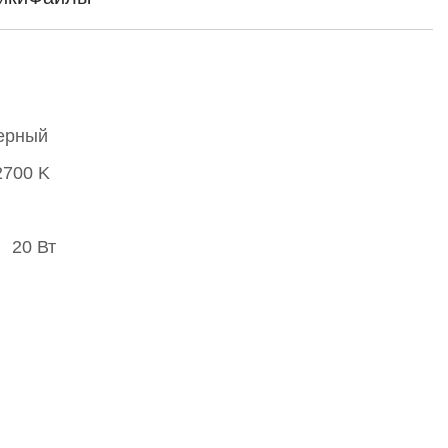
ерный
2700 K
20 Вт