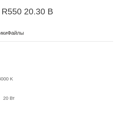
R550 20.30 B
ики
Файлы
3000 K
20 Вт