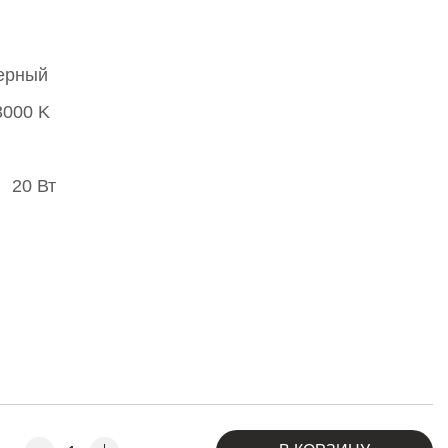
ерный
3000 K
20 Вт