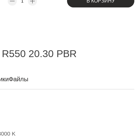
В КОРЗИНУ
 R550 20.30 PBR
ики
Файлы
3000 K