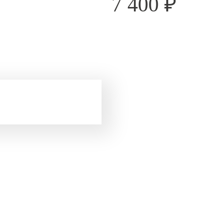
7 400
₽