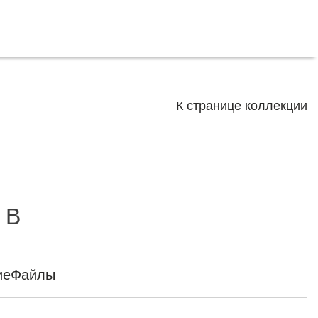
К странице коллекции
 B
ие
Файлы