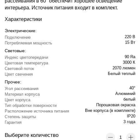
рассеивания в 60° обеспечит хорошее освещение
интерьера. Источник питания входит в комплект.
Характеристики
Электрические:
220 В
Подключение
15 Вт
Потребляемая мощность
Световые:
90 Ra
Индекс цветопередачи
3000 К
Цветовая температура
2070 люмен
Световой поток
Белый теплый
Цвет свечения
Прочее:
40°
Угол рассеивания
Алюминий
Материал корпуса
белый
Цвет корпуса
Порошковая окраска
Тип обработки поверхности
Вне корпуса (в комплекте)
Расположение источника питания
IP20
Степень защиты
3 года
Гарантия
Выберите количество