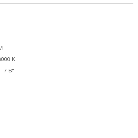
M
3000 K
7 Вт