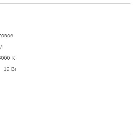
товое
M
3000 K
12 Вт