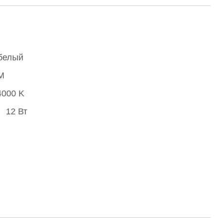
белый
M
4000 K
12 Вт