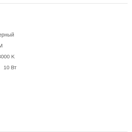
ерный
M
3000 K
10 Вт