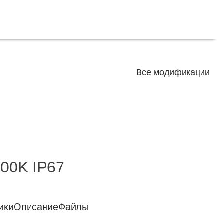
Все модификации
00K IP67
ики
Описание
Файлы