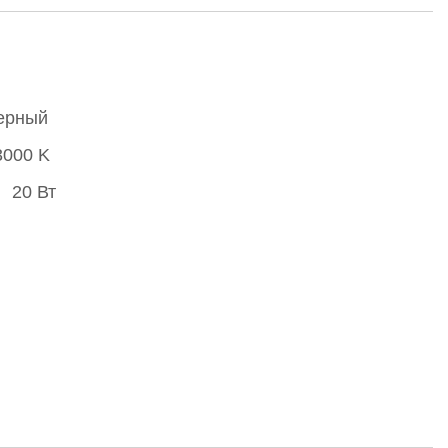
ерный
3000 K
20 Вт