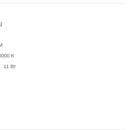
g
M
3000 K
11 Вт