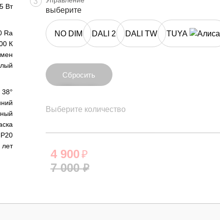
Управление
3
5 Вт
выберите
0 Ra
NO DIM
DALI 2
DALI TW
TUYA
00 К
юмен
плый
Сбросить
Сбросить
38°
ний
Выберите количество
рный
аска
IP20
 лет
4 900
₽
7 000
₽