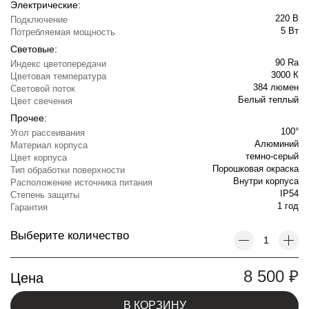
Электрические:
220 В
Подключение
5 Вт
Потребляемая мощность
Световые:
90 Ra
Индекс цветопередачи
3000 К
Цветовая температура
384 люмен
Световой поток
Белый теплый
Цвет свечения
Прочее:
100°
Угол рассеивания
Алюминий
Материал корпуса
темно-серый
Цвет корпуса
Порошковая окраска
Тип обработки поверхности
Внутри корпуса
Расположение источника питания
IP54
Степень защиты
1 год
Гарантия
Выберите количество
8 500
₽
Цена
В КОРЗИНУ