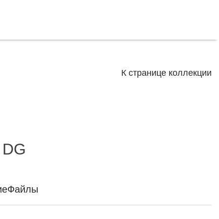
К странице коллекции
 DG
ие
Файлы