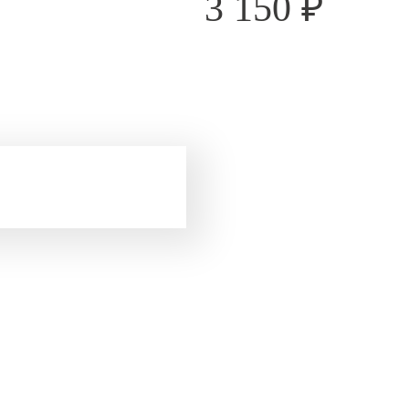
3 150
₽