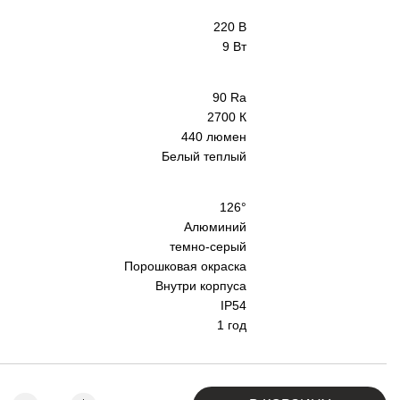
220 В
9 Вт
90 Ra
2700 К
440 люмен
Белый теплый
126°
Алюминий
темно-серый
Порошковая окраска
я
Внутри корпуса
IP54
1 год