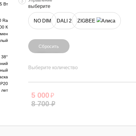
Управление
3
5 Вт
выберите
0 Ra
NO DIM
DALI 2
ZIGBEE
00 К
юмен
плый
Сбросить
Сбросить
38°
ний
Выберите количество
рный
аска
IP20
 лет
5 000
₽
8 700
₽