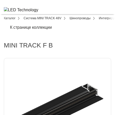
Каталог
Система MINI TRACK 48V
Шинопроводы
Интегриру
К странице коллекции
MINI TRACK F B