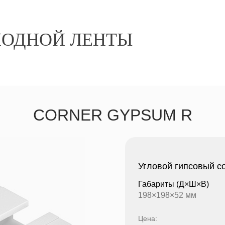
ИОДНОЙ ЛЕНТЫ
CORNER GYPSUM R
Угловой гипсовый с
Габариты
(Д×Ш×В)
198×198×52 мм
Цена: