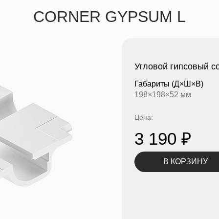
CORNER GYPSUM L
Угловой гипсовый с
Габариты
(Д×Ш×В)
198×198×52 мм
Цена:
3 190
₽
В КОРЗИНУ