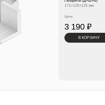
Габариты
(Д×Ш×В)
171×135×135 мм
Цена:
3 190
₽
В КОРЗИНУ