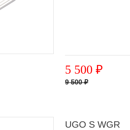
5 500
₽
9 500
₽
UGO S WGR