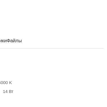
ики
Файлы
4000 K
14 Вт