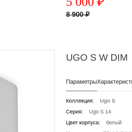
5 000
₽
8 900
₽
UGO S W DIM
Параметры
Характерист
Коллекция:
Ugo S
Серия:
Ugo S 14
Цвет корпуса:
белый