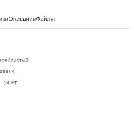
ики
Описание
Файлы
еребристый
3000 K
14 Вт