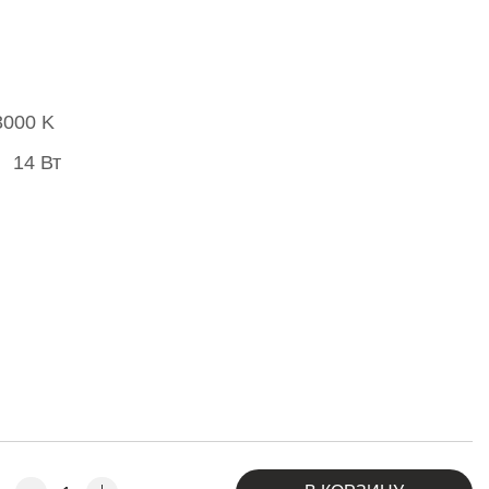
3000 K
14 Вт