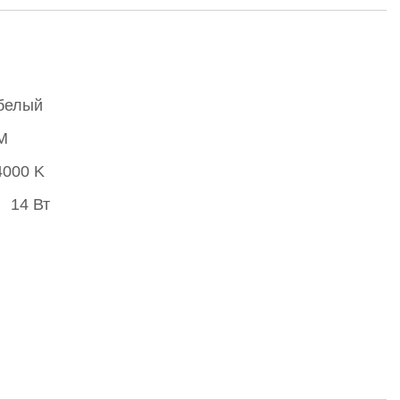
белый
M
4000 K
14 Вт